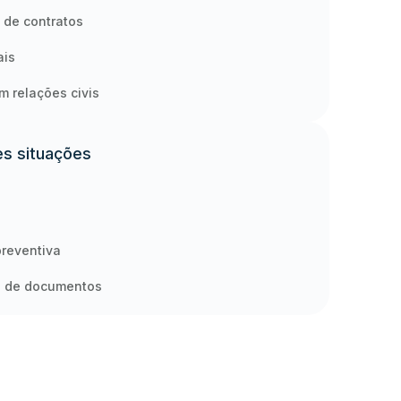
 de contratos
ais
m relações civis
es situações
preventiva
o de documentos