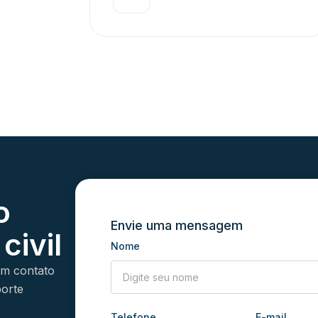
o
Envie uma mensagem
civil
Nome
em contato
porte
Telefone
E-mail