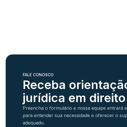
FALE CONOSCO
Receba orientaçã
jurídica em direito 
Preencha o formulário e nossa equipe entrará 
para entender sua necessidade e oferecer o su
adequado.