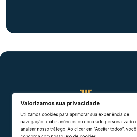
Valorizamos sua privacidade
Utilizamos cookies para aprimorar sua experiência de
Escritório de advocacia em Curitiba com atuação estrat
navegação, exibir anúncios ou conteúdo personalizado 
em diversas áreas do direito, oferecendo atendimento
analisar nosso tráfego. Ao clicar em “Aceitar todos”, você
ético, transparente e com alto nível técnico.
concorda com nosso uso de cookies.