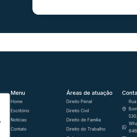
Menu
Áreas de atuação
Cont
Home
Direito Penal
Rua
Bom
Escritório
Direito Civil
530
égica
Notícias
Direito de Família
e
Wha
Contato
Direito do Trabalho
646