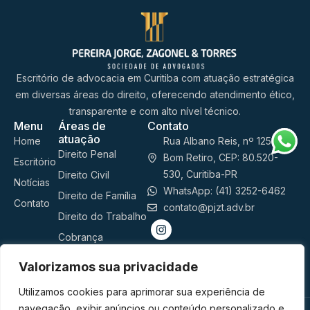
Escritório de advocacia em Curitiba com atuação estratégica
em diversas áreas do direito, oferecendo atendimento ético,
transparente e com alto nível técnico.
Menu
Áreas de
Contato
atuação
Home
Rua Albano Reis, nº 1254,
Direito Penal
Bom Retiro, CEP: 80.520-
Escritório
530, Curitiba-PR
Direito Civil
Notícias
WhatsApp: (41) 3252-6462
Direito de Família
Contato
contato@pjzt.adv.br
Direito do Trabalho
Cobrança
Advocacia
Valorizamos sua privacidade
Preventiva
Utilizamos cookies para aprimorar sua experiência de
© 2026 Pereira Jorge, Zagonel e Torres – Sociedade de
navegação, exibir anúncios ou conteúdo personalizado e