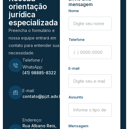
mensagem
orientação
Nome
jurídica
especializada
Preencha o formulário e
nossa equipe entrará em
Telefone
contato para entender sua
necessidade.
Telefone /
WhatsApp:
E-mail
(41) 98885-8322
E-mail:
contato@pjzt.adv.br
Assunto
Endereço:
Rua Albano Reis,
Mensagem