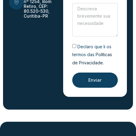
nº 1254, Bom
Retiro, CEP:
80.520-530,
Curitiba-PR
Declaro que li os
termos das
Políticas
de Privacidade.
Enviar